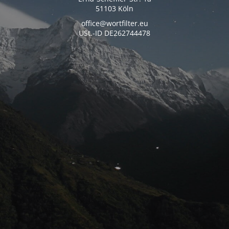
51103 Köln
office@wortfilter.eu
USt.-ID DE262744478