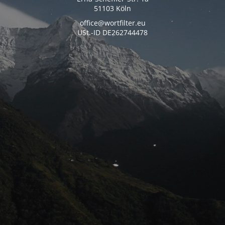
51103 Köln
office@wortfilter.eu
USt.-ID DE262744478