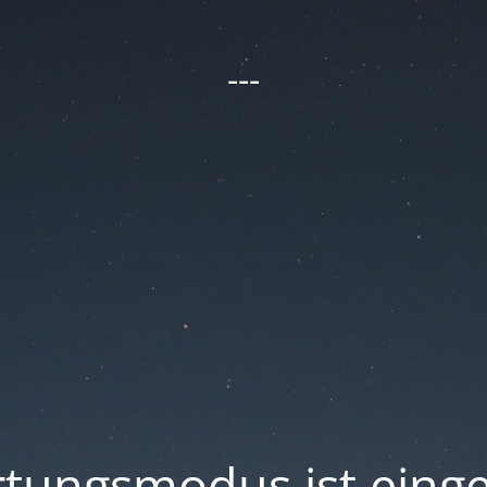
---
tungsmodus ist einge