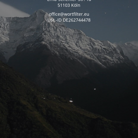
51103 Köln
office@wortfilter.eu
USt.-ID DE262744478