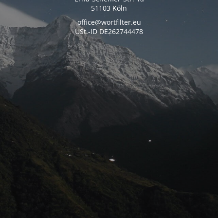
51103 Köln
office@wortfilter.eu
USt.-ID DE262744478