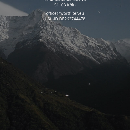
51103 Köln
office@wortfilter.eu
USt.-ID DE262744478