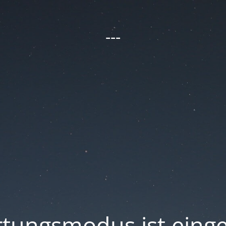
---
tungsmodus ist einge