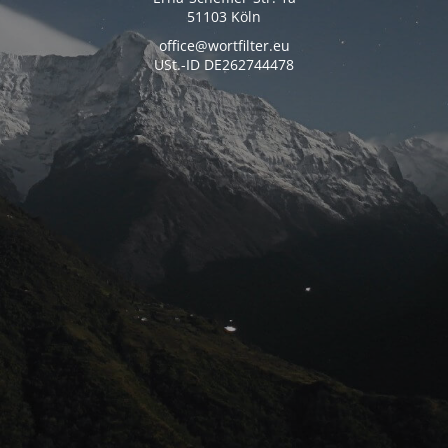
51103 Köln
office@wortfilter.eu
USt.-ID DE262744478