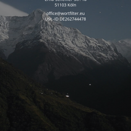
51103 Köln
office@wortfilter.eu
USt.-ID DE262744478