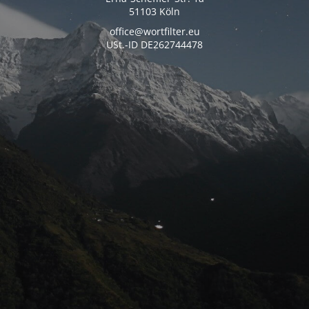
51103 Köln
office@wortfilter.eu
USt.-ID DE262744478