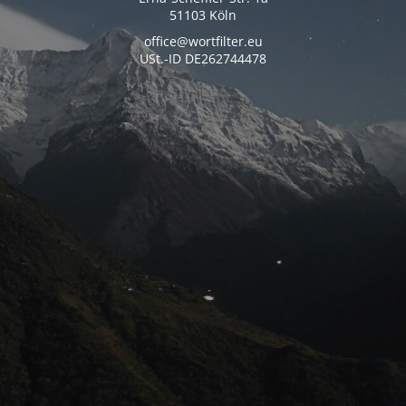
51103 Köln
office@wortfilter.eu
USt.-ID DE262744478