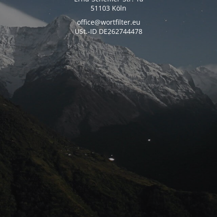
51103 Köln
office@wortfilter.eu
USt.-ID DE262744478