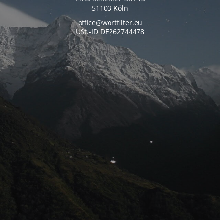
51103 Köln
office@wortfilter.eu
USt.-ID DE262744478