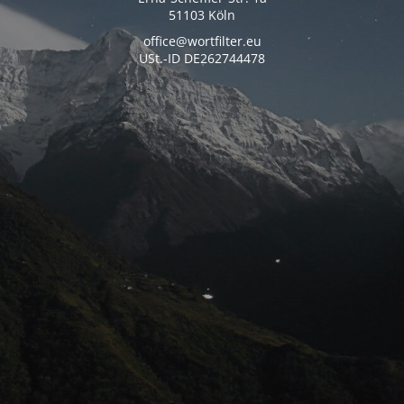
51103 Köln
office@wortfilter.eu
USt.-ID DE262744478