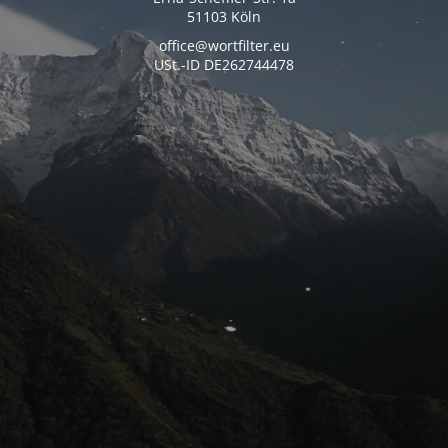
51103 Köln
office@wortfilter.eu
USt.-ID DE262744478