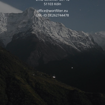
51103 Köln
office@wortfilter.eu
USt.-ID DE262744478