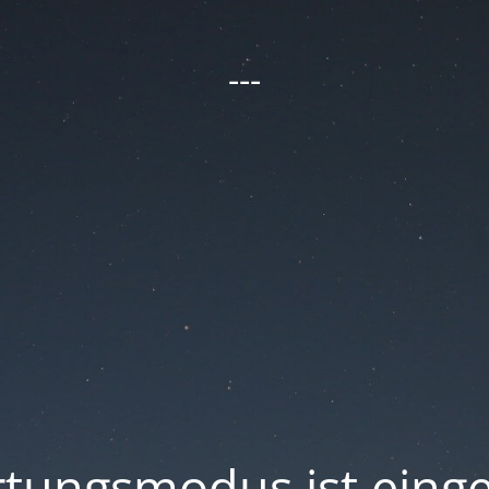
---
tungsmodus ist einge