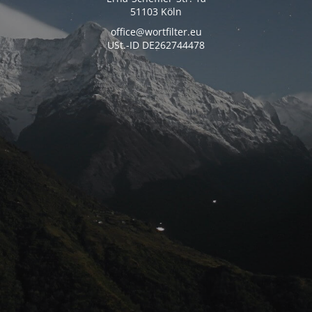
51103 Köln
office@wortfilter.eu
USt.-ID DE262744478