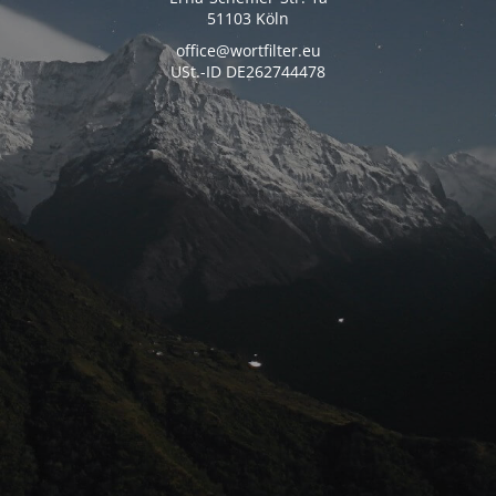
51103 Köln
office@wortfilter.eu
USt.-ID DE262744478