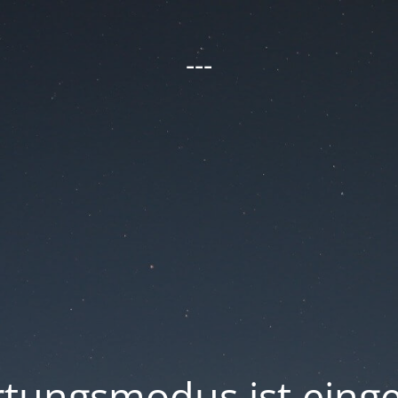
---
tungsmodus ist einge