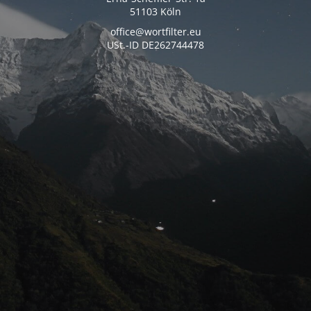
51103 Köln
office@wortfilter.eu
USt.-ID DE262744478