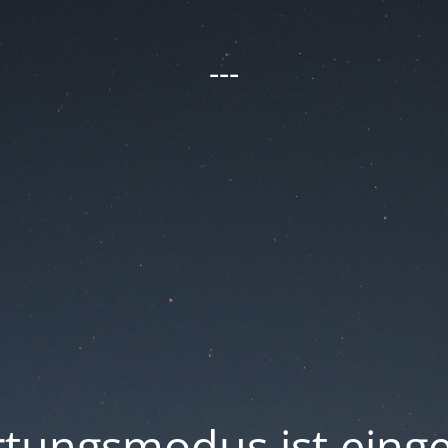
---
tungsmodus ist einge