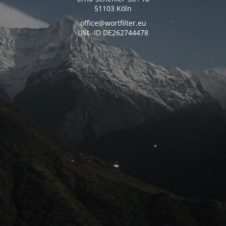
51103 Köln
office@wortfilter.eu
USt.-ID DE262744478