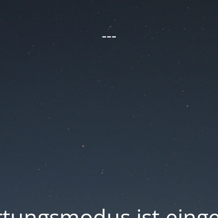
---
tungsmodus ist einge