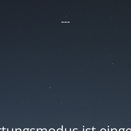
---
tungsmodus ist einge