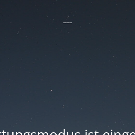
---
tungsmodus ist einge