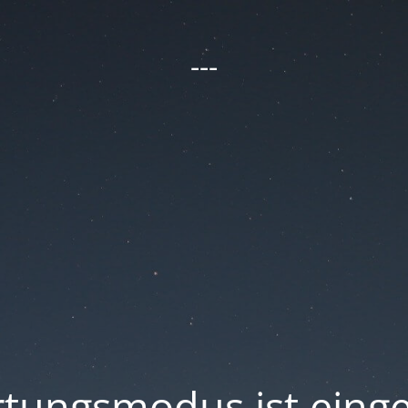
---
tungsmodus ist einge