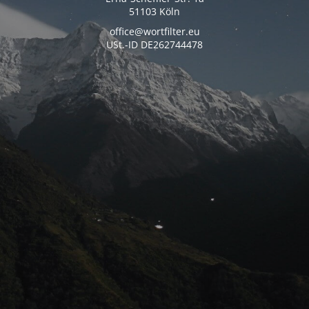
51103 Köln
office@wortfilter.eu
USt.-ID DE262744478