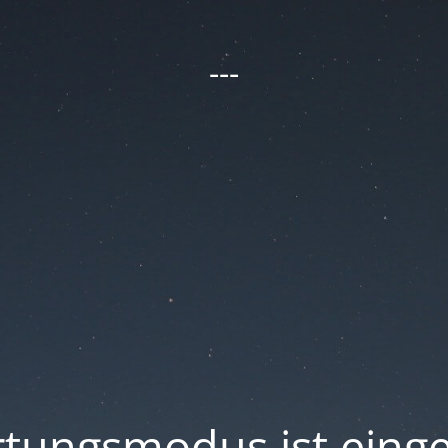
---
tungsmodus ist einge