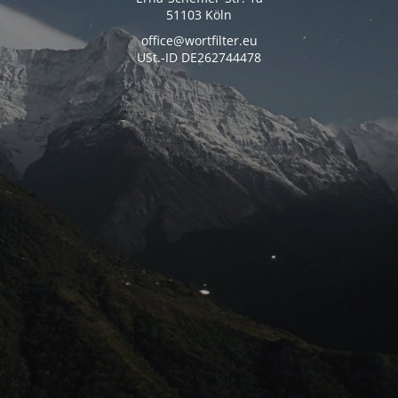
51103 Köln
office@wortfilter.eu
USt.-ID DE262744478