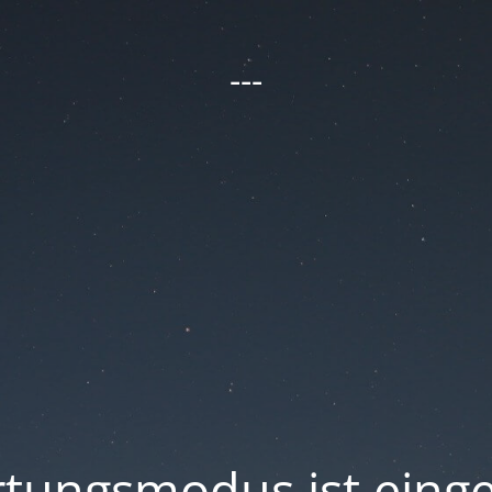
---
tungsmodus ist einge