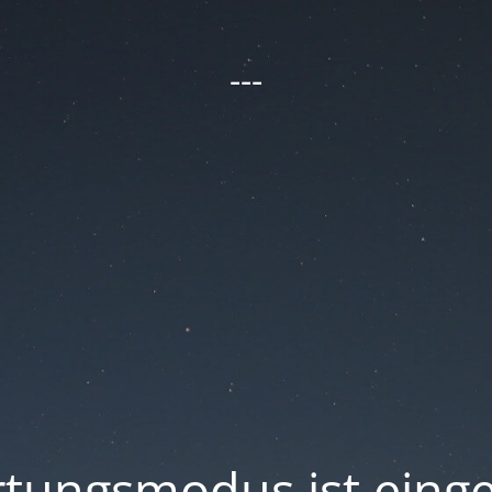
---
tungsmodus ist einge